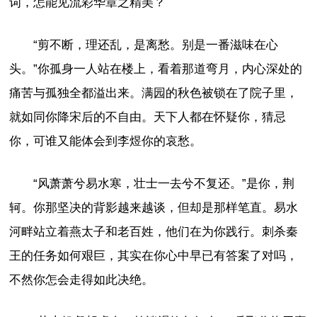
词，怎能见流彩华章之精美？
“剪不断，理还乱，是离愁。别是一番滋味在心
头。”你孤身一人站在楼上，看着那道弯月，内心深处的
痛苦与孤独全都溢出来。满园的秋色被锁在了院子里，
就如同你降宋后的不自由。天下人都在怀疑你，猜忌
你，可谁又能体会到李煜你的哀愁。
“风萧萧兮易水寒，壮士一去兮不复还。”是你，荆
轲。你那坚决的背影越来越谈，但却是那样笔直。易水
河畔站立着燕太子和老百姓，他们在为你践行。刺杀秦
王的任务如何艰巨，其实在你心中早已有答案了对吗，
不然你怎会走得如此决绝。