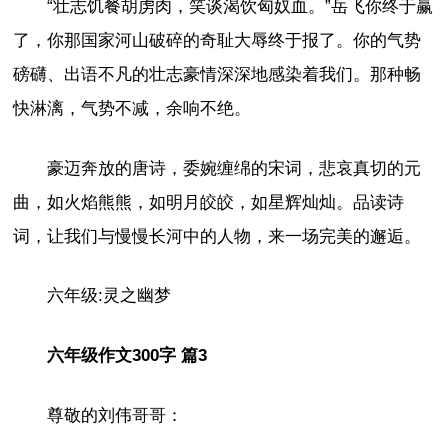
“壮志饥餐胡虏肉，笑谈渴饮匈奴血。”岳飞你终于赢
了，你那国家河山破碎的奇耻大辱终于报了。你的气势
磅礴、出语不凡的壮志豪情深深地感染着我们。那种畅
快淋漓，气势不减，余响不绝。
豪迈奔放的唐诗，委婉缠绵的宋词，悲哀真切的元
曲，如火焰熊熊，如明月皎皎，如星辉灿灿。品读诗
词，让我们与慢慢长河中的人物，来一场完美的邂逅。
六年级:灵之幽梦
六年级作文300字 篇3
尊敬的刘伟哥哥：