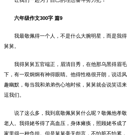
让我们一起为了自己的理想奋斗努力把！
六年级作文300字 篇9
我最敬佩得一个人，不是什么大腕明星，而是我得
舅舅。
我得舅舅五官端正，眉清目秀，在他那乌黑得眉毛
下，有一双炯炯有神得眼睛。他得性格很开朗，说话风
趣幽默，每当我和弟弟伤心地时候，舅舅就会说笑话来
逗我们。
说了这么多，我到底敬佩舅舅什么呢？敬佩他孝敬
老人。我得姥爷得了高血压，身体瘫痪，照顾姥爷成了
家里得一种负担。但是舅舅毫无怨言，不怕脏不怕累，