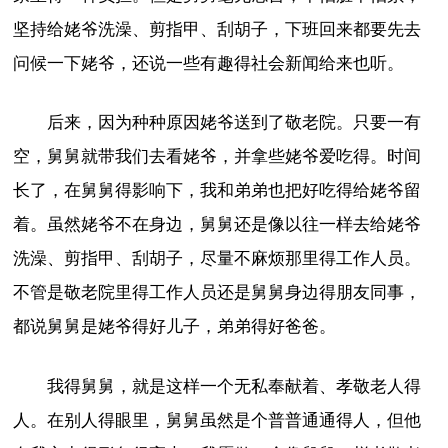
坚持给姥爷洗澡、剪指甲、刮胡子，下班回来都要先去
问候一下姥爷，还说一些有趣得社会新闻给来也听。
后来，因为种种原因姥爷送到了敬老院。只要一有
空，舅舅就带我们去看姥爷，并拿些姥爷爱吃得。时间
长了，在舅舅得影响下，我和弟弟也把好吃得给姥爷留
着。虽然姥爷不在身边，舅舅还是像以往一样去给姥爷
洗澡、剪指甲、刮胡子，尽量不麻烦那里得工作人员。
不管是敬老院里得工作人员还是舅舅身边得朋友同事，
都说舅舅是姥爷得好儿子，弟弟得好爸爸。
我得舅舅，就是这样一个无私奉献着、孝敬老人得
人。在别人得眼里，舅舅虽然是个普普通通得人，但他