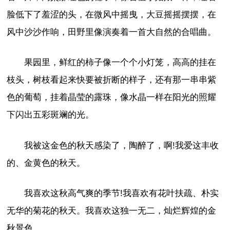
脸低下了羞涩的头，在微风中摇曳，大豆摇摇摆摆，在
风中沙沙作响，田野里像演奏着一首大自然的合唱曲。
果园里，鲜红的柿子像一个个小灯笼，高高的挂在
枝头，树枝看起来快要被折断的样子，还有那一串串紫
色的葡萄，挂着晶莹的露珠，像水晶一样在阳光的照耀
下闪出五彩斑斓的光。
我被这金色的秋天感染了，陶醉了，啊!我爱这丰收
的、金黄色的秋天。
我喜欢这秋高气爽的季节!我喜欢有花叶扶疏、朴实
无华的菊花的秋天。我喜欢这独一无二，灿烂辉煌的金
秋景色。