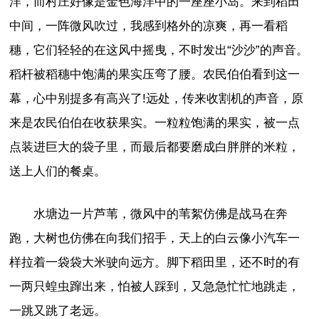
洋，而村庄好像是金色海洋中的一座座小岛。来到稻田
中间，一阵微风吹过，我感到格外的凉爽，再一看稻
穗，它们轻轻的在这风中摇曳，不时发出“沙沙”的声音。
稻杆被稻穗中饱满的果实压弯了腰。农民伯伯看到这一
幕，心中别提多有高兴了!远处，传来收割机的声音，原
来是农民伯伯在收获果实。一粒粒饱满的果实，被一点
点装进巨大的袋子里，而最后都要磨成白胖胖的米粒，
送上人们的餐桌。
水塘边一片芦苇，微风中的苇絮仿佛是战马在奔
跑，大树也仿佛在向我们招手，天上的白云像小汽车一
样拉着一袋袋大米驶向远方。脚下稻田里，还不时的有
一两只蝗虫蹿出来，怕被人踩到，又急急忙忙地跳走，
一跳又跳了老远。