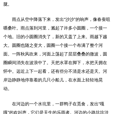
胧。
雨点从空中降落下来，发出“沙沙”的响声，像春蚕咀
嚼桑叶。雨点落到河里，溅起了许多小圆圈，一个接一
个地。旧的小圆圈消失了，新的又盖了上来。雨越下越
大。圆圈也随之变大，圆圈一个接一个布满了整个河
面。一阵秋风吹来，河面上荡起了层层叠叠的微波，圆
圈瞬间消失在波浪中了。天把水罩在脚下，水把天拥在
怀中。远近上下一起看，还有些分不清是水还是天。河
岸边静静地停靠着的几只小船儿，在水面上轻轻地晃
动。
在河边的一个水坑里，一群鸭子在觅食，发出“嘎
嘎”的欢叫声，它们是天生的乐雨者。河边的小路坑坑洼