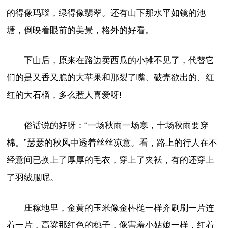
的得像玛瑙，绿得像翡翠。还有山下那水平如镜的池
塘，倒映着眼前的美景，格外的好看。
下山后，原来在路边卖西瓜的小摊不见了，代替它
们的是又香又脆的大苹果和那裂了嘴、破壳欲出的、红
红的大石榴，多么惹人喜爱呀!
俗话说的好呀：“一场秋雨一场寒，十场秋雨要穿
棉。”瑟瑟的秋风中透着丝丝凉意。看，路上的行人在不
经意间已换上了厚厚的毛衣，穿上了夹袄，有的还穿上
了羽绒服呢。
庄稼地里，金黄的玉米像金棒槌一样齐刷刷一片连
着一片，高粱那红色的穗子，像害羞小姑娘一样，红着