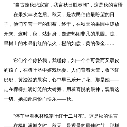
“自古逢秋悲寂寥，我言秋日胜春朝”，这是秋的言语
——在果实丰收之后。秋天，是农民伯伯最盼望的日
子，他们辛苦一年的积蓄，终于，在秋天的果园中绽放
开来。这时，秋，站起身，走进热闹非凡的果园。瞧，
果树上的水果们红的似火，橙的如霞，黄的像金……
它们个个你挤我，我碰你，如一个个可爱而又顽皮
的孩子，在树叶丛中嬉戏玩耍。人们背着大筐，收下红
彤彤，黄澄澄的果实，心中早已乐开了花。那是她——
走在棵棵挂满灯笼的大树旁，用着喜悦的眼神，观看这
一切。她如此喜悦而快乐——秋。
“停车坐看枫林晚霜叶红于二月花”。这是秋的语言
——在枫叶满城之时。秋天，是观景的最佳时节，那样