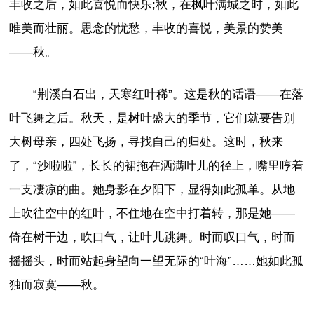
丰收之后，如此喜悦而快乐;秋，在枫叶满城之时，如此
唯美而壮丽。思念的忧愁，丰收的喜悦，美景的赞美
——秋。
“荆溪白石出，天寒红叶稀”。这是秋的话语——在落
叶飞舞之后。秋天，是树叶盛大的季节，它们就要告别
大树母亲，四处飞扬，寻找自己的归处。这时，秋来
了，“沙啦啦”，长长的裙拖在洒满叶儿的径上，嘴里哼着
一支凄凉的曲。她身影在夕阳下，显得如此孤单。从地
上吹往空中的红叶，不住地在空中打着转，那是她——
倚在树干边，吹口气，让叶儿跳舞。时而叹口气，时而
摇摇头，时而站起身望向一望无际的“叶海”……她如此孤
独而寂寞——秋。