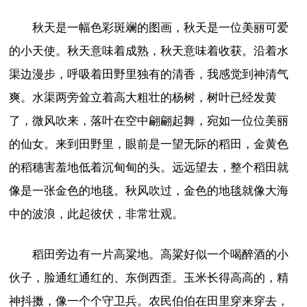
秋天是一幅色彩斑斓的图画，秋天是一位美丽可爱
的小天使。秋天意味着成熟，秋天意味着收获。沿着水
渠边漫步，呼吸着田野里独有的清香，我感觉到神清气
爽。水渠两旁耸立着高大粗壮的杨树，树叶已经发黄
了，微风吹来，落叶在空中翩翩起舞，宛如一位位美丽
的仙女。来到田野里，眼前是一望无际的稻田，金黄色
的稻穗害羞地低着沉甸甸的头。远远望去，整个稻田就
像是一张金色的地毯。秋风吹过，金色的地毯就像大海
中的波浪，此起彼伏，非常壮观。
稻田旁边有一片高粱地。高粱好似一个喝醉酒的小
伙子，脸通红通红的、东倒西歪。玉米长得高高的，精
神抖擞，像一个个守卫兵。农民伯伯在田里穿来穿去，