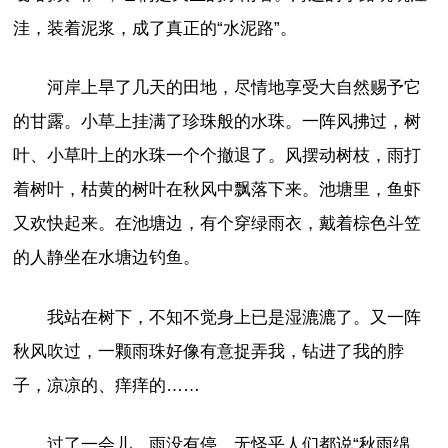
洼，装着泥浆，成了真正的“水泥路”。
河岸上旱了几天的田地，尽情地享受大自然赐予它
的甘露。小草上挂满了珍珠般的水珠。一阵风拂过，树
叶、小草叶上的水珠一个个撤退了。风摆动树枝，雨打
着树叶，枯黄的树叶在秋风中飘落下来。池塘里，鱼虾
又欢快起来。在池塘边，有个穿绿雨衣，戴着棕色斗笠
的人静坐在水塘边钓鱼。
我站在树下，不知不觉身上已是湿漉漉了。又一阵
秋风吹过，一颗雨珠好像有意捉弄我，钻进了我的脖
子，凉凉的、痒痒的……
过了一会儿，雨没有停，无怪乎人们都说“秋雨绵