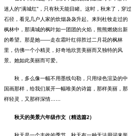
迷人的“满城红”，只有秋天能目睹。这时，秋来了，穿过
石径，看见几户人家的炊烟袅袅升起。来到杜牧走过的
枫林中，那满城的枫叶如一团团的火焰，熊熊燃烧出新
的希望。那是她——走在霜叶红得胜过二月花的枫林
里，仿佛一个小精灵，好奇地欣赏美丽而又独特的风
景。她如此美丽而可爱。
秋，多么像一幅不用墨线勾勒，只用绿色渲染的中
国画那样，给我们展开一幅唯美的诗篇，那样美丽，那
样轻灵，又那样深情……
秋天的美景六年级作文（精选篇2）
秋天是一个丰收的季节。秋天有一种无法用词来形