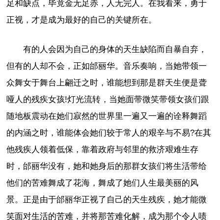
足和缺点，毕竟金无足赤，人无完人。在我看来，勇于
正视，才是成为最好的自己的关键所在。
有的人会因为自己的身体的天生缺陷而自暴自弃，
但有的人却不会，正如邰丽华。音乐奏响，当她带领一
众舞女于舞台上翩迁之时，谁能想到那是群天生便是聋
哑人的残疾女孩!灯光流转，当她面带微笑带领女孩们跟
随地板震动在她们寂然的世界里一遍又一遍的诠释舞蹈
的内涵之时，谁能体会她们较于常人的艰辛与不易?在其
他残疾人领着低保，靠着政府与邻里的救济艰难生存
时，邰丽华没有，她和她身后的那群女孩们将生活带给
他们的苦难舞成了花海，舞成了她们人生最美丽的风
景。正是由于邰丽华正视了自己的天生残疾，她才能微
笑面对生活的苦难，并将那苦难化解，成为那个令人啧