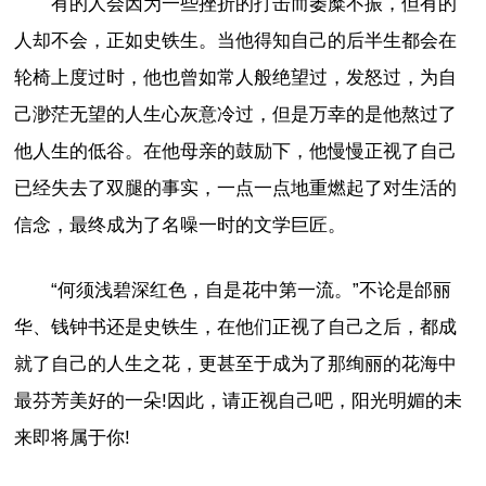
有的人会因为一些挫折的打击而萎糜不振，但有的
人却不会，正如史铁生。当他得知自己的后半生都会在
轮椅上度过时，他也曾如常人般绝望过，发怒过，为自
己渺茫无望的人生心灰意冷过，但是万幸的是他熬过了
他人生的低谷。在他母亲的鼓励下，他慢慢正视了自己
已经失去了双腿的事实，一点一点地重燃起了对生活的
信念，最终成为了名噪一时的文学巨匠。
“何须浅碧深红色，自是花中第一流。”不论是邰丽
华、钱钟书还是史铁生，在他们正视了自己之后，都成
就了自己的人生之花，更甚至于成为了那绚丽的花海中
最芬芳美好的一朵!因此，请正视自己吧，阳光明媚的未
来即将属于你!