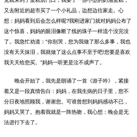
觉就来到了蛋糕店门口，我要了一份小型的奶油蛋糕，
又去附近的超市买了一个小礼品，边想边往家走。心
想：妈妈看到后会怎么样呢?我刚进家门就对妈妈公布了
这个惊喜，妈妈的眼泪像断了线的珠子一样流个没完没
了。我急忙劝道：“你别哭，您为我做了那么多事，我也
没有天天抹泪，我就做了这么点事不至于吧!您要是喜欢
我天天给您买。”妈妈一听更是泣不成声了。
晚会开始了，我先是朗诵了一首《游子吟》，紧接
着又是一段真情告白：妈妈，在我生病的日子里，您不
分日夜地照顾我，谢谢您。可谁曾想到妈妈感动不已，
妈妈又哭了。抱着我就是一阵热吻，我心想：晚会是无
法进行下去了。