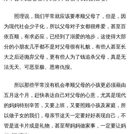
照理说，我们平常就应该要孝顺父母了，但是，因
为现代社会少子化，所以父母对子女都很疼爱，甚至百
依百顺，有求必应，已经到了溺爱的地步，这使得大部
分的小朋友几乎都不是对父母很有礼貌，有些人甚至长
大之后还抛弃父母，更有些人为了钱追杀父母，真是无
法无天、可恶至极、恩将仇报。
所以那些平常没有机会孝顺父母的小孩更必须藉由
五月这个月，赶快表达自己对父母的心意，尤其是现代
的妈妈特别辛苦，又要上班，又要照顾小孩及家庭，所
以做子女的我们，母亲节这天一定要好好表现自己，不
管是送卡片或是礼物，甚至帮妈妈做家事，一定要让妈