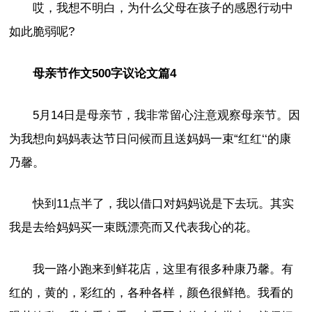
哎，我想不明白，为什么父母在孩子的感恩行动中
如此脆弱呢?
母亲节作文500字议论文篇4
5月14日是母亲节，我非常留心注意观察母亲节。因
为我想向妈妈表达节日问候而且送妈妈一束“红红‘‘的康
乃馨。
快到11点半了，我以借口对妈妈说是下去玩。其实
我是去给妈妈买一束既漂亮而又代表我心的花。
我一路小跑来到鲜花店，这里有很多种康乃馨。有
红的，黄的，彩红的，各种各样，颜色很鲜艳。我看的