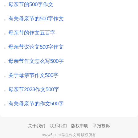
母亲节的500字作文
有关母亲节的500字作文
母亲节的作文五百字
母亲节议论文500字作文
母亲节作文怎么写500字
关于母亲节作文500字
母亲节2023作文500字
有关母亲节的作文500字
关于我们
联系我们
版权申明
举报投诉
xszw5.com 学生作文网 版权所有