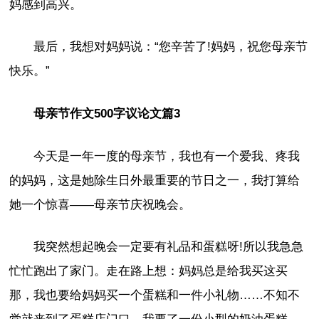
妈感到高兴。
最后，我想对妈妈说：“您辛苦了!妈妈，祝您母亲节
快乐。”
母亲节作文500字议论文篇3
今天是一年一度的母亲节，我也有一个爱我、疼我
的妈妈，这是她除生日外最重要的节日之一，我打算给
她一个惊喜——母亲节庆祝晚会。
我突然想起晚会一定要有礼品和蛋糕呀!所以我急急
忙忙跑出了家门。走在路上想：妈妈总是给我买这买
那，我也要给妈妈买一个蛋糕和一件小礼物……不知不