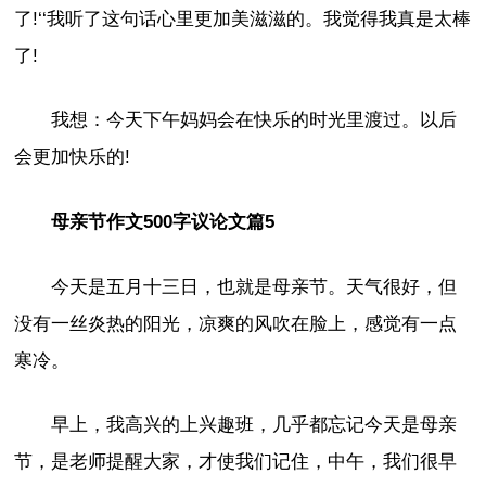
了!‘‘我听了这句话心里更加美滋滋的。我觉得我真是太棒
了!
我想：今天下午妈妈会在快乐的时光里渡过。以后
会更加快乐的!
母亲节作文500字议论文篇5
今天是五月十三日，也就是母亲节。天气很好，但
没有一丝炎热的阳光，凉爽的风吹在脸上，感觉有一点
寒冷。
早上，我高兴的上兴趣班，几乎都忘记今天是母亲
节，是老师提醒大家，才使我们记住，中午，我们很早