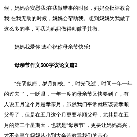
候，妈妈会安慰我;在我做错事的时候，妈妈会批评教育
我;在我无助的时候，妈妈会帮助我。想到妈妈为我做了
这么多的事，可我为妈妈做得却微乎其微。
妈妈我爱你!衷心祝你母亲节快乐!
母亲节作文500字议论文篇2
“光阴似箭，岁月如梭。”，时光飞逝，时间一年一年
的过去了，一眨眼，一年一度的母亲节又快要到了，有
人说五月这个月是孝亲月，虽然我们平常就应该要孝顺
父母了，但是在五月这个月更要孝顺父母，尤其是在五
月的第二个星期天，也就是“母亲节”，更要让妈妈高兴，
才不会辜负妈妈从小到大辛苦教导我们的苦心。