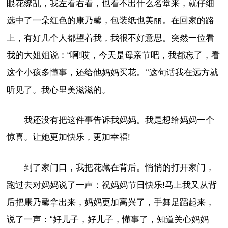
眼花缭乱，我左看右看，也看不出什么名堂来，就仔细
选中了一朵红色的康乃馨，包装纸也美丽。在回家的路
上，有好几个人都望着我，我很不好意思。突然一位看
我的大姐姐说：“啊!哎，今天是母亲节吧，我都忘了，看
这个小孩多懂事，还给他妈妈买花。‘‘这句话我在远方就
听见了。我心里美滋滋的。
我还没有把这件事告诉我妈妈。我是想给妈妈一个
惊喜。让她更加快乐，更加幸福!
到了家门口，我把花藏在背后。悄悄的打开家门，
跑过去对妈妈说了一声：祝妈妈节日快乐!马上我又从背
后把康乃馨拿出来，妈妈更加高兴了，手舞足蹈起来，
说了一声：“好儿子，好儿子，懂事了，知道关心妈妈