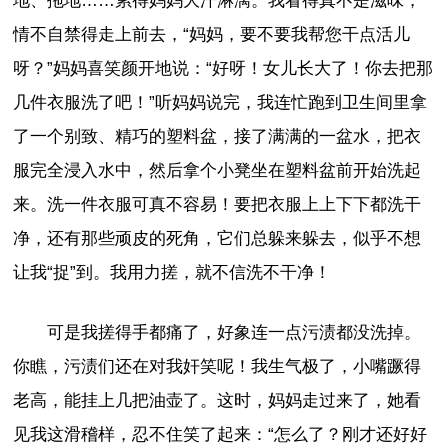
地、拖地……累得妈妈大汗淋漓。我看得真不是滋味，
情不自禁得走上前去，“妈妈，要不要我帮您干点活儿
呀？”妈妈喜笑颜开地说：“好呀！女儿长大了！你去把那
几件衣服洗了吧！”听妈妈说完，我连忙跑到卫生间里拿
了一个别致、精巧的塑料盆，接了满满的一盆水，把衣
服完全浸入水中，然后拿个小凳坐在塑料盆前开始洗起
来。洗一件衣服可真不容易！要把衣服上上下下都洗干
净，还有那些顽皮的死角，它们总躲来躲去，似乎不想
让我“捉”到。我用力搓，就不信洗不干净！
可是我搓得手都痛了，好象连一点污渍都没洗掉。
你瞧，污渍们还在对我奸笑呢！我生气极了，小嘴蹶得
老高，能挂上几把油壶了。这时，妈妈走过来了，她看
见我这滑稽样，忍不住笑了起来：“怎么了？刚才还好好