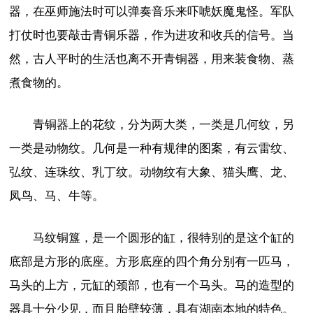
器，在巫师施法时可以弹奏音乐来吓唬妖魔鬼怪。军队
打仗时也要敲击青铜乐器，作为进攻和收兵的信号。当
然，古人平时的生活也离不开青铜器，用来装食物、蒸
煮食物的。
青铜器上的花纹，分为两大类，一类是几何纹，另
一类是动物纹。几何是一种有规律的图案，有云雷纹、
弘纹、连珠纹、乳丁纹。动物纹有大象、猫头鹰、龙、
凤鸟、马、牛等。
马纹铜簋，是一个圆形的缸，很特别的是这个缸的
底部是方形的底座。方形底座的四个角分别有一匹马，
马头的上方，元缸的颈部，也有一个马头。马的造型的
器具十分少见，而且胎壁较薄，具有湖南本地的特色。