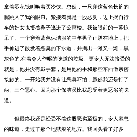
拿着零花钱叫唤着买冷饮。忽然，一只穿这蓝色长裤的
腿跳入了我的眼帘。紧接着就是一股恶臭，边上摆自行
车的妇女也捂着鼻子逃进了公寓楼。我被眼前的一幕惊
呆了。一个穿着蓝色保洁服的中年男子正趴在地上，把
手伸进了散发着恶臭的下水道，并掏出一滩又一滩，黑
灰色的,有着令人作呕的味道的垃圾。更令人无法接受的
就是，他并没有戴手套，是用他的手和那些东西做亲密
接触的。一开始我并没有让恶臭吓怕，虽然我还是打了
两、三个恶心。因为那个保洁员比我忍受着更恶劣的味
道。
但最终我还是经受不着这股恶劣至极的，令人窒息
的味道，走过了那个地狱般的地方。我回头看了好多