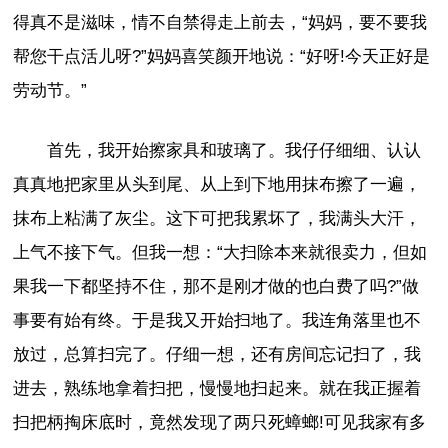
得真不是滋味，情不自禁得走上前去，“妈妈，要不要我
帮您干点活儿呀?”妈妈喜笑颜开地说：“好呀!今天正好是
劳动节。”
首先，我开始擦家具和玻璃了。我仔仔细细、认认
真真地把家里从头到尾、从上到下地用抹布擦了一遍，
抹布上粘满了灰尘。这下可把我累坏了，我满头大汗，
上气不接下气。但我一想：“大扫除本来就很卖力，但如
果我一下都坚持不住，那不是刚才做的也白费了吗?”做
事要有始有终。于是我又开始扫地了。我连角落里也不
放过，总算扫完了。仔细一想，还有房间忘记扫了，我
进去，熟练地拿着扫把，慢慢地扫起来。就在我正握着
扫把柄掏床底时，竟然发现了两只死蟑螂!可见我家有多