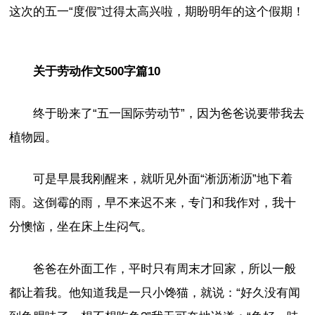
这次的五一“度假”过得太高兴啦，期盼明年的这个假期！
关于劳动作文500字篇10
终于盼来了“五一国际劳动节”，因为爸爸说要带我去
植物园。
可是早晨我刚醒来，就听见外面“淅沥淅沥”地下着
雨。这倒霉的雨，早不来迟不来，专门和我作对，我十
分懊恼，坐在床上生闷气。
爸爸在外面工作，平时只有周末才回家，所以一般
都让着我。他知道我是一只小馋猫，就说：“好久没有闻