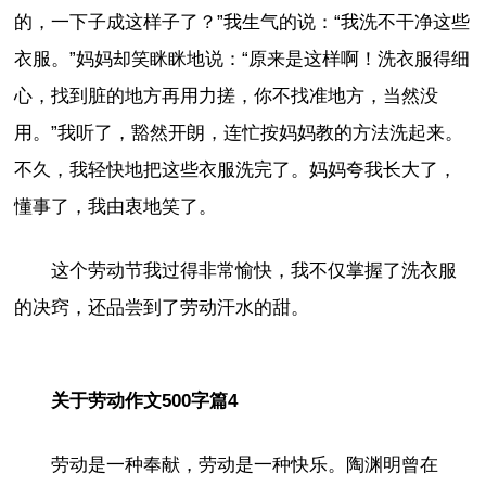
的，一下子成这样子了？”我生气的说：“我洗不干净这些
衣服。”妈妈却笑眯眯地说：“原来是这样啊！洗衣服得细
心，找到脏的地方再用力搓，你不找准地方，当然没
用。”我听了，豁然开朗，连忙按妈妈教的方法洗起来。
不久，我轻快地把这些衣服洗完了。妈妈夸我长大了，
懂事了，我由衷地笑了。
这个劳动节我过得非常愉快，我不仅掌握了洗衣服
的决窍，还品尝到了劳动汗水的甜。
关于劳动作文500字篇4
劳动是一种奉献，劳动是一种快乐。陶渊明曾在