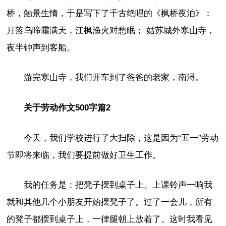
桥，触景生情，于是写下了千古绝唱的《枫桥夜泊》：
月落乌啼霜满天，江枫渔火对愁眠； 姑苏城外寒山寺，
夜半钟声到客船。
游完寒山寺，我们开车到了爸爸的老家，南浔。
关于劳动作文500字篇2
今天，我们学校进行了大扫除，这是因为“五一”劳动
节即将来临，我们要提前做好卫生工作。
我的任务是：把凳子摆到桌子上。上课铃声一响我
就和其他几个小朋友开始摆凳子了。过了一会儿，所有
的凳子都摆到桌子上，一律腿朝上放着了。这时我看见