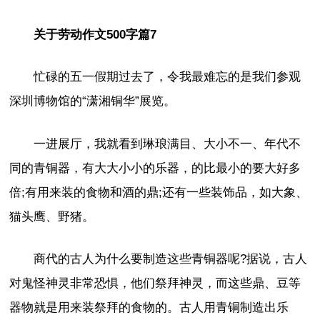
关于劳动作文500字篇7
忙碌的五一假期过去了，令我最难忘的是我们参观
深圳博物馆的“潇湘铜华”展览。
一进展厅，我就看到琳琅满目、大小不一、年代不
同的青铜器，有大大小小的乐器，的比最小的要大好多
倍;有用来装的食物和酒的鼎;还有一些装饰品，如大象、
猫头鹰、野猪。
商代的古人为什么要制造这些青铜器呢?据说，古人
对鬼怪神灵非常恐惧，他们祭拜神灵，而这些鼎、豆等
器物就是用来装祭拜的食物的。古人用青铜制造出乐