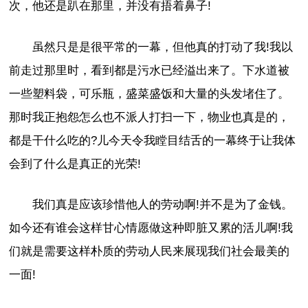
次，他还是趴在那里，并没有捂着鼻子!
虽然只是是很平常的一幕，但他真的打动了我!我以
前走过那里时，看到都是污水已经溢出来了。下水道被
一些塑料袋，可乐瓶，盛菜盛饭和大量的头发堵住了。
那时我正抱怨怎么也不派人打扫一下，物业也真是的，
都是干什么吃的?儿今天令我瞠目结舌的一幕终于让我体
会到了什么是真正的光荣!
我们真是应该珍惜他人的劳动啊!并不是为了金钱。
如今还有谁会这样甘心情愿做这种即脏又累的活儿啊!我
们就是需要这样朴质的劳动人民来展现我们社会最美的
一面!